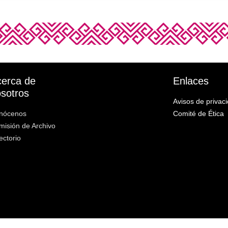
erca de
Enlaces
sotros
Avisos de privac
nócenos
Comité de Ética
misión de Archivo
ectorio