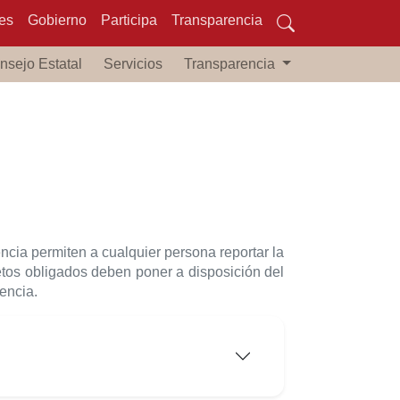
es
Gobierno
Participa
Transparencia
nsejo Estatal
Servicios
Transparencia
ncia permiten a cualquier persona reportar la
jetos obligados deben poner a disposición del
encia.