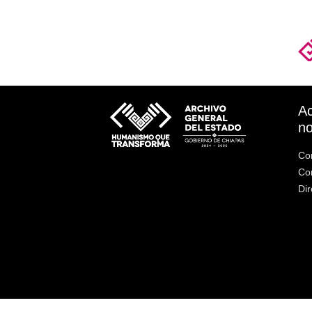
Ac
no
Co
Co
Dir